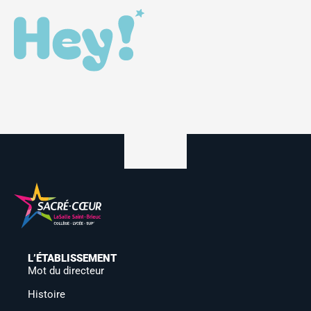
Métiers du bois
Cybersécurité, informatique, réseaux (CIEL)
Métiers de l’énergie
Nouveau : CAP Monteur en Installations Thermiques (MIT)
Métiers de l’automobile
Apprentissage
Commerce et vente en alternance (bac pro & cap)
Métiers de l’Électricité et de ses Environnements Connectés
Sup’
L’ÉTABLISSEMENT
Mot du directeur
Histoire