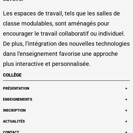
Les espaces de travail, tels que les salles de
classe modulables, sont aménagés pour
encourager le travail collaboratif ou individuel.
De plus, l’intégration des nouvelles technologies
dans l’enseignement favorise une approche
plus interactive et personnalisée.
COLLÈGE
PRÉSENTATION
Collège
ENSEIGNEMENTS
Mot du Directeur
Ressources pédagogiques
INSCRIPTION
Entrée en 6ème
Dispositif ULIS
Inscription au collège
ACTUALITÉS
Vie au collège
Sport au Collège
Portes ouvertes
Actus du collège
CONTACT