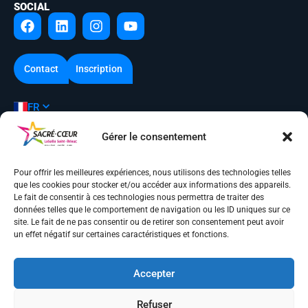
SOCIAL
Contact
Inscription
FR
Gérer le consentement
Mentions légales
Pour offrir les meilleures expériences, nous utilisons des technologies telles
Conditions générales d’utilisation
que les cookies pour stocker et/ou accéder aux informations des appareils.
Le fait de consentir à ces technologies nous permettra de traiter des
Politique de cookies (UE)
données telles que le comportement de navigation ou les ID uniques sur ce
site. Le fait de ne pas consentir ou de retirer son consentement peut avoir
Plan du site
un effet négatif sur certaines caractéristiques et fonctions.
Contact
© Des ronds dans l’eau – 2025
Accepter
Refuser